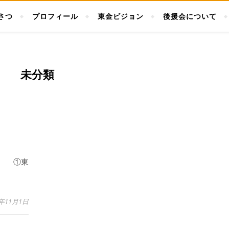
さつ
プロフィール
東金ビジョン
後援会について
未分類
て ①東
5年11月1日